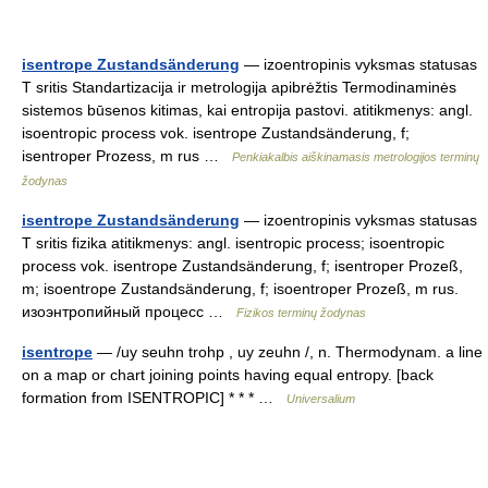
isentrope Zustandsänderung
— izoentropinis vyksmas statusas
T sritis Standartizacija ir metrologija apibrėžtis Termodinaminės
sistemos būsenos kitimas, kai entropija pastovi. atitikmenys: angl.
isoentropic process vok. isentrope Zustandsänderung, f;
isentroper Prozess, m rus …
Penkiakalbis aiškinamasis metrologijos terminų
žodynas
isentrope Zustandsänderung
— izoentropinis vyksmas statusas
T sritis fizika atitikmenys: angl. isentropic process; isoentropic
process vok. isentrope Zustandsänderung, f; isentroper Prozeß,
m; isoentrope Zustandsänderung, f; isoentroper Prozeß, m rus.
изоэнтропийный процесс …
Fizikos terminų žodynas
isentrope
— /uy seuhn trohp , uy zeuhn /, n. Thermodynam. a line
on a map or chart joining points having equal entropy. [back
formation from ISENTROPIC] * * * …
Universalium