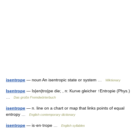
isentrope
— noun An isentropic state or system …
Wiktionary
Isentrope
— Is|en|tro|pe die; , n: Kurve gleicher ↑Entropie (Phys.)
…
Das große Fremdwörterbuch
isentrope
— n. line on a chart or map that links points of equal
entropy …
English contemporary dictionary
isentrope
— is·en·trope …
English syllables