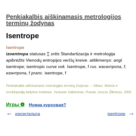
Penkiakalbis aiškinamasis metrologijos
terminų žodynas
Isentrope
Isentrope
izoentropa
statusas
T
sritis
Standartizacija ir metrologija
apibrėžtis
Vienodų entropijos verčių kreivė.
atitikmenys
:
angl.
isentrope; isentropic curve
vok.
Isentrope, f
rus.
изоэнтропа, f;
изэнтропа, f
pranc.
isentrope, f
Penkiakalbis aiškinamasis metrologijos terminų žodynas. – Vilnius: Mokslo ir
enciklopedijų leidybos institutas
.
Vytautas Valiukėnas, Pranas Juozas Žilinskas
.
2006
.
Игры ⚽
Нужна курсовая?
изоэнтальпа
isentrope