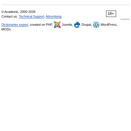
© Academic, 2000-2026
18+
Contact us:
Technical Support
,
Advertising
Dictionaries export
, created on PHP,
Joomla,
Drupal,
WordPress,
MODx.