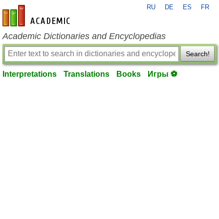
RU
DE
ES
FR
en-academic.com
Academic Dictionaries and Encyclopedias
Search!
Interpretations
Translations
Books
Игры ⚽