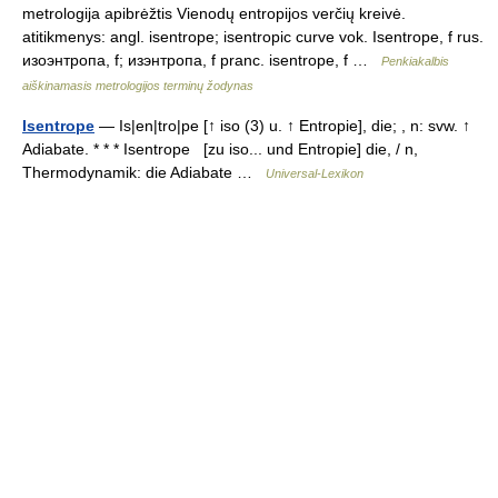
metrologija apibrėžtis Vienodų entropijos verčių kreivė.
atitikmenys: angl. isentrope; isentropic curve vok. Isentrope, f rus.
изоэнтропа, f; изэнтропа, f pranc. isentrope, f …
Penkiakalbis
aiškinamasis metrologijos terminų žodynas
Isentrope
— Is|en|tro|pe [↑ iso (3) u. ↑ Entropie], die; , n: svw. ↑
Adiabate. * * * Isentrope [zu iso... und Entropie] die, / n,
Thermodynamik: die Adiabate …
Universal-Lexikon